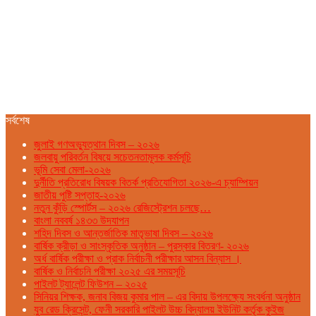
সর্বশেষ
জুলাই গণঅভ্যুত্থান দিবস – ২০২৬
জলবায়ু পরিবর্তন বিষয়ে সচেতনতামূলক কর্মসূচি
ভূমি সেবা মেলা-২০২৬
দুর্নীতি প্রতিরোধ বিষয়ক বিতর্ক প্রতিযোগিতা ২০২৬-এ চ্যাম্পিয়ন
জাতীয় পুষ্টি সপ্তাহ-২০২৬
নতুন কুঁড়ি স্পোর্টস – ২০২৬ রেজিস্ট্রেশন চলছে…
বাংলা নববর্ষ ১৪৩৩ উদযাপন
শহিদ দিবস ও আন্তর্জাতিক মাতৃভাষা দিবস – ২০২৬
বার্ষিক ক্রীড়া ও সাংস্কৃতিক অনুষ্ঠান – পুরস্কার বিতরণ- ২০২৬
অর্ধ বার্ষিক পরীক্ষা ও প্রাক নির্বাচনী পরীক্ষার আসন বিন্যাস ।
বার্ষিক ও নির্বাচনি পরীক্ষা ২০২৫ এর সময়সূচি
পাইলট ট্যালেন্ট ফিউশন – ২০২৫
সিনিয়র শিক্ষক, জনাব বিজয় কুমার পাল – এর বিদায় উপলক্ষ্যে সংবর্ধনা অনুষ্ঠান
যুব রেড ক্রিসেন্ট, ফেনী সরকারি পাইলট উচ্চ বিদ্যালয় ইউনিট কর্তৃক কুইজ