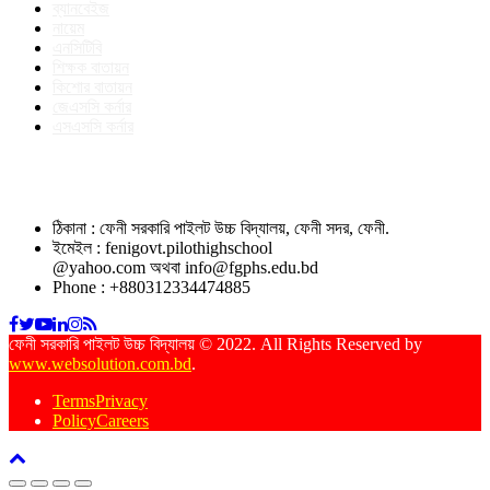
ব্যানবেইজ
নায়েম
এনসিটিবি
শিক্ষক বাতায়ন
কিশোর বাতায়ন
জেএসসি কর্নার
এসএসসি কর্নার
যোগাযোগ
ঠিকানা : ফেনী সরকারি পাইলট উচ্চ বিদ্যালয়, ফেনী সদর, ফেনী.
ইমেইল : fenigovt.pilothighschool
@yahoo.com অথবা info@fgphs.edu.bd
Phone : +880312334474885
ফেনী সরকারি পাইলট উচ্চ বিদ্যালয় © 2022. All Rights Reserved by
www.websolution.com.bd
.
TermsPrivacy
PolicyCareers