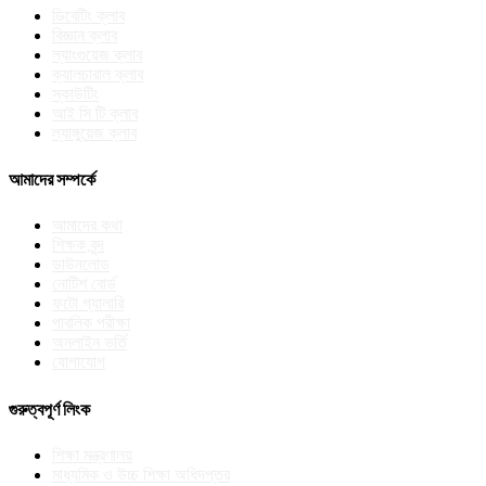
ডিবেটিং ক্লাব
বিজ্ঞান ক্লাব
ল্যাংগুয়েজ ক্লাব
ক্যালচারাল ক্লাব
স্কাউটিং
আই সি টি ক্লাব
ল্যাঙ্গুয়েজ ক্লাব
আমাদের সম্পর্কে
আমাদের কথা
শিক্ষক বৃন্দ
ডাউনলোড
নোটিশ বোর্ড
ফটো গ্যালারি
পাবলিক পরীক্ষা
অনলাইন ভর্তি
যোগাযোগ
গুরুত্বপূর্ণ লিংক
শিক্ষা মন্ত্রণালয়
মাধ্যমিক ও উচ্চ শিক্ষা অধিদপ্তর