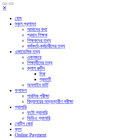
✕
হোম
স্কুল প্রশাসন
আমাদের কথা
প্রধান শিক্ষক
শিক্ষকদের তথ্য
কর্মকর্তা-কর্মচারীদের তথ্য
একাডেমিক তথ্য
একনজরে
শিক্ষার্থীদের তথ্য
ক্লাস রুটিন
দিবা
প্রভাতী
অনলাইন ভর্তি
ফলাফল
পাবলিক পরীক্ষা
বিদ্যালয়ের অভ্যন্তরীণ পরীক্ষা
গ্যালারি
ফটো গ্যালারি
ভিডিও গ্যালারি
নোটিশ বোর্ড
ব্লগ
Online Payment