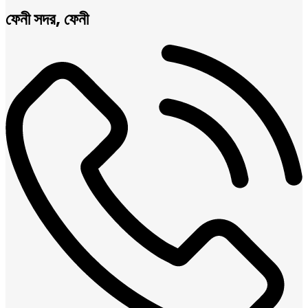
ফেনী সদর, ফেনী