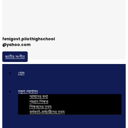
fenigovt.pilothighschool
@yahoo.com
জাতীয় সংগীত
হোম
স্কুল প্রশাসন
আমাদের কথা
প্রধান শিক্ষক
শিক্ষকদের তথ্য
কর্মকর্তা-কর্মচারীদের তথ্য