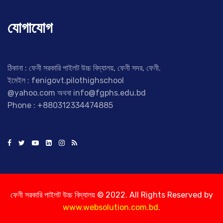
যোগাযোগ
ঠিকানা : ফেনী সরকারি পাইলট উচ্চ বিদ্যালয়, ফেনী সদর, ফেনী.
ইমেইল : fenigovt.pilothighschool
@yahoo.com অথবা info@fgphs.edu.bd
Phone : +880312334474885
ফেনী সরকারি পাইলট উচ্চ বিদ্যালয় © 2022. All Rights Reserved by
www.websolution.com.bd
.