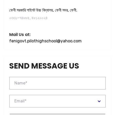
ফেনী সরকারি পাইলট উচ্চ বিদ্যালয়, ফেনী সদর, ফেনী.
০৩৩১-৭৪৮৮৫, ৪৮১২০০২৪
Mail Us at:
fenigovt.pilothighschool@yahoo.com
SEND MESSAGE US