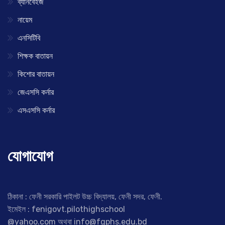
ব্যানবেইজ
নায়েম
এনসিটিবি
শিক্ষক বাতায়ন
কিশোর বাতায়ন
জেএসসি কর্নার
এসএসসি কর্নার
যোগাযোগ
ঠিকানা : ফেনী সরকারি পাইলট উচ্চ বিদ্যালয়, ফেনী সদর, ফেনী.
ইমেইল : fenigovt.pilothighschool
@yahoo.com অথবা info@fgphs.edu.bd