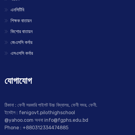
এনসিটিবি
শিক্ষক বাতায়ন
কিশোর বাতায়ন
জেএসসি কর্নার
এসএসসি কর্নার
যোগাযোগ
ঠিকানা : ফেনী সরকারি পাইলট উচ্চ বিদ্যালয়, ফেনী সদর, ফেনী.
ইমেইল : fenigovt.pilothighschool
@yahoo.com অথবা info@fgphs.edu.bd
Phone : +880312334474885