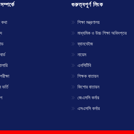
ম্পর্কে
গুরুত্বপূর্ণ লিংক
 কথা
শিক্ষা মন্ত্রণালয়
্দ
মাধ্যমিক ও উচ্চ শিক্ষা অধিদপ্তর
োড
ব্যানবেইজ
োর্ড
নায়েম
ালারি
এনসিটিবি
পরীক্ষা
শিক্ষক বাতায়ন
ভর্তি
কিশোর বাতায়ন
োগ
জেএসসি কর্নার
এসএসসি কর্নার