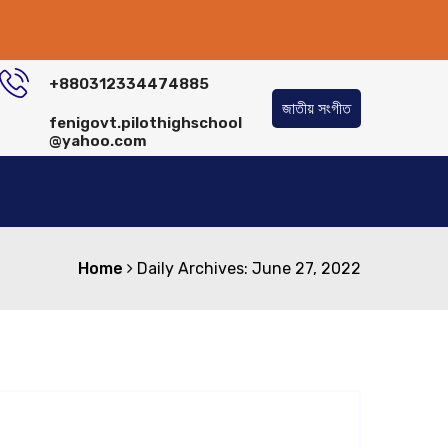
+880312334474885
জাতীয় সংগীত
fenigovt.pilothighschool
@yahoo.com
Home
Daily Archives: June 27, 2022