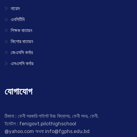
নায়েম
এনসিটিবি
শিক্ষক বাতায়ন
কিশোর বাতায়ন
জেএসসি কর্নার
এসএসসি কর্নার
যোগাযোগ
ঠিকানা : ফেনী সরকারি পাইলট উচ্চ বিদ্যালয়, ফেনী সদর, ফেনী.
ইমেইল : fenigovt.pilothighschool
@yahoo.com অথবা info@fgphs.edu.bd