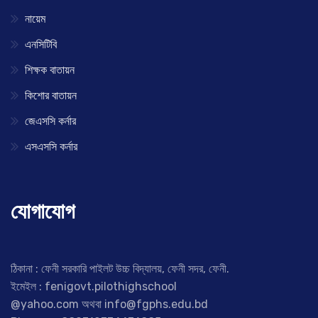
নায়েম
এনসিটিবি
শিক্ষক বাতায়ন
কিশোর বাতায়ন
জেএসসি কর্নার
এসএসসি কর্নার
যোগাযোগ
ঠিকানা : ফেনী সরকারি পাইলট উচ্চ বিদ্যালয়, ফেনী সদর, ফেনী.
ইমেইল : fenigovt.pilothighschool
@yahoo.com অথবা info@fgphs.edu.bd