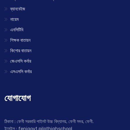
ব্যানবেইজ
নায়েম
এনসিটিবি
শিক্ষক বাতায়ন
কিশোর বাতায়ন
জেএসসি কর্নার
এসএসসি কর্নার
যোগাযোগ
ঠিকানা : ফেনী সরকারি পাইলট উচ্চ বিদ্যালয়, ফেনী সদর, ফেনী.
ইমেইল : fenigovt.pilothighschool