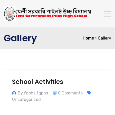
Gallery
Home
Gallery
School Activities
By fgphs fgphs
0 Comments
Uncategorized