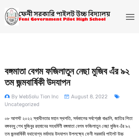
বঙ্গমাতা বেগম ফজিলাতুন নেছা মুজিব এঁর ৯২
তম জন্মবার্ষিকী উদযাপন
By WebSolu Tion Inc
August 8, 2022
Uncategorized
০৮ আগস্ট ২০২২ স্বাধীনতার মহান স্থপতি, সর্বকালের সর্বশ্রেষ্ঠ বাঙালি, জাতির পিতা
বঙ্গবন্ধু শেখ মুজিবুর রহমানের সহধর্মিণী বঙ্গমাতা বেগম ফজিলাতুন নেছা মুজিব এঁর ৯২
তম জন্মবার্ষিকী যথাযোগ্য মর্যাদায় উদযাপন উপলক্ষ্যে ফেনী সরকারি পাইলট উচ্চ