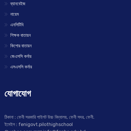
ব্যানবেইজ
নায়েম
এনসিটিবি
শিক্ষক বাতায়ন
কিশোর বাতায়ন
জেএসসি কর্নার
এসএসসি কর্নার
যোগাযোগ
ঠিকানা : ফেনী সরকারি পাইলট উচ্চ বিদ্যালয়, ফেনী সদর, ফেনী.
ইমেইল : fenigovt.pilothighschool