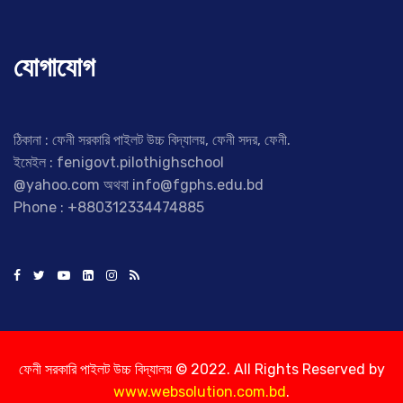
যোগাযোগ
ঠিকানা : ফেনী সরকারি পাইলট উচ্চ বিদ্যালয়, ফেনী সদর, ফেনী.
ইমেইল : fenigovt.pilothighschool
@yahoo.com অথবা info@fgphs.edu.bd
Phone : +880312334474885
ফেনী সরকারি পাইলট উচ্চ বিদ্যালয় © 2022. All Rights Reserved by
www.websolution.com.bd
.