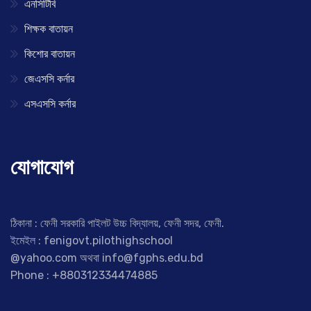
এনসিটিবি
শিক্ষক বাতায়ন
কিশোর বাতায়ন
জেএসসি কর্নার
এসএসসি কর্নার
যোগাযোগ
ঠিকানা : ফেনী সরকারি পাইলট উচ্চ বিদ্যালয়, ফেনী সদর, ফেনী.
ইমেইল : fenigovt.pilothighschool
@yahoo.com অথবা info@fgphs.edu.bd
Phone : +880312334474885