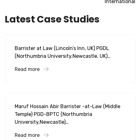
International
Latest Case Studies
lcls
Nusrat Parveen
Barrister at Law (Lincoln’s Inn, UK) PGDL
(Northumbria University,Newcastle, UK)…
Read more
lcls
Maruf Hossain Abir
Maruf Hossain Abir Barrister -at-Law (Middle
Temple) PGD-BPTC (Northumbria
University,Newcastle)…
Read more