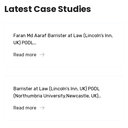
Latest Case Studies
lcls
Faran Md Aaraf
Faran Md Aaraf Barrister at Law (Lincoln’s Inn,
UK) PGDL…
Read more
lcls
Nusrat Parveen
Barrister at Law (Lincoln’s Inn, UK) PGDL
(Northumbria University,Newcastle, UK)…
Read more
lcls
Mariha Zaman Khan